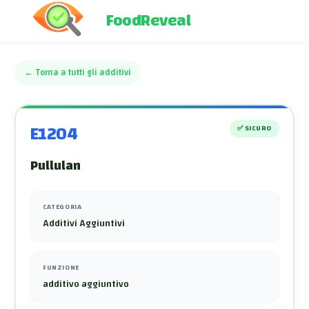
FoodReveal
←
Torna a tutti gli additivi
E1204
✅
SICURO
Pullulan
CATEGORIA
Additivi Aggiuntivi
FUNZIONE
additivo aggiuntivo