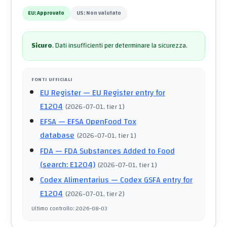
EU:
Approvato
US:
Non valutato
Sicuro
.
Dati insufficienti per determinare la sicurezza.
FONTI UFFICIALI
EU Register
— EU Register entry for
E1204
(
2026-07-01
, tier 1
)
EFSA
— EFSA OpenFood Tox
database
(
2026-07-01
, tier 1
)
FDA
— FDA Substances Added to Food
(search: E1204)
(
2026-07-01
, tier 1
)
Codex Alimentarius
— Codex GSFA entry for
E1204
(
2026-07-01
, tier 2
)
Ultimo controllo
:
2026-08-03