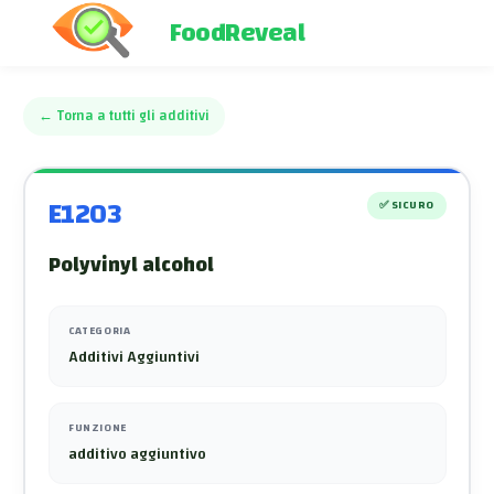
FoodReveal
←
Torna a tutti gli additivi
E1203
✅
SICURO
Polyvinyl alcohol
CATEGORIA
Additivi Aggiuntivi
FUNZIONE
additivo aggiuntivo