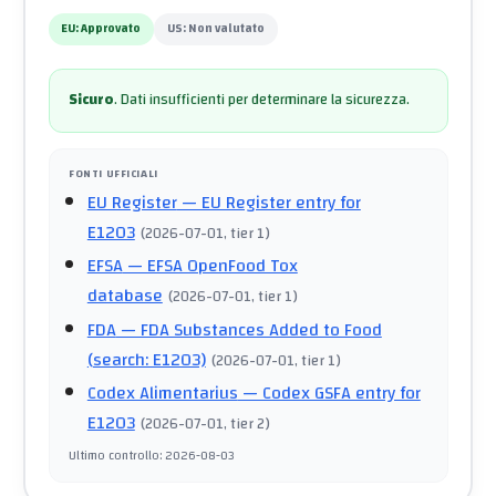
EU:
Approvato
US:
Non valutato
Sicuro
.
Dati insufficienti per determinare la sicurezza.
FONTI UFFICIALI
EU Register
— EU Register entry for
E1203
(
2026-07-01
, tier 1
)
EFSA
— EFSA OpenFood Tox
database
(
2026-07-01
, tier 1
)
FDA
— FDA Substances Added to Food
(search: E1203)
(
2026-07-01
, tier 1
)
Codex Alimentarius
— Codex GSFA entry for
E1203
(
2026-07-01
, tier 2
)
Ultimo controllo
:
2026-08-03