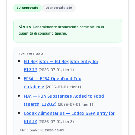
EU:
Approvato
US:
Non valutato
Sicuro
.
Generalmente riconosciuto come sicuro in
quantità di consumo tipiche.
FONTI UFFICIALI
EU Register
— EU Register entry for
E1202
(
2026-07-01
, tier 1
)
EFSA
— EFSA OpenFood Tox
database
(
2026-07-01
, tier 1
)
FDA
— FDA Substances Added to Food
(search: E1202)
(
2026-07-01
, tier 1
)
Codex Alimentarius
— Codex GSFA entry for
E1202
(
2026-07-01
, tier 2
)
Ultimo controllo
:
2026-08-03