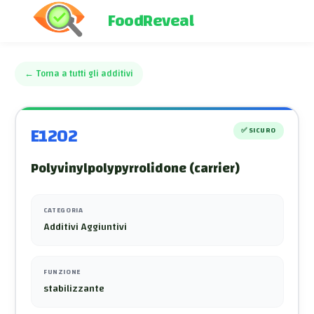
FoodReveal
←
Torna a tutti gli additivi
E1202
✅
SICURO
Polyvinylpolypyrrolidone (carrier)
CATEGORIA
Additivi Aggiuntivi
FUNZIONE
stabilizzante