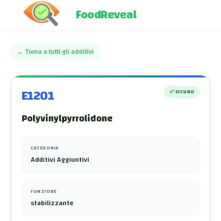
FoodReveal
←
Torna a tutti gli additivi
E1201
✅
SICURO
Polyvinylpyrrolidone
CATEGORIA
Additivi Aggiuntivi
FUNZIONE
stabilizzante