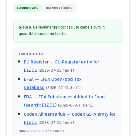
EU:
Approvato
US:
Non valutato
Sicuro
.
Generalmente riconosciuto come sicuro in
quantità di consumo tipiche.
FONTI UFFICIALI
EU Register
— EU Register entry for
E1201
(
2026-07-01
, tier 1
)
EFSA
— EFSA OpenFood Tox
database
(
2026-07-01
, tier 1
)
FDA
— FDA Substances Added to Food
(search: E1201)
(
2026-07-01
, tier 1
)
Codex Alimentarius
— Codex GSFA entry for
E1201
(
2026-07-01
, tier 2
)
Ultimo controllo
:
2026-08-03