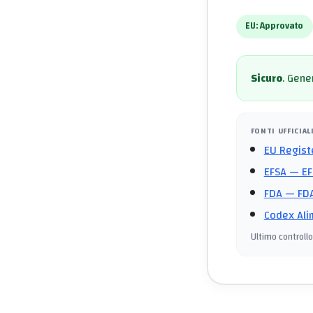
EU:
Approvato
Sicuro
.
Gener
FONTI UFFICIAL
EU Regist
EFSA
— EF
FDA
— FDA
Codex Ali
Ultimo controllo