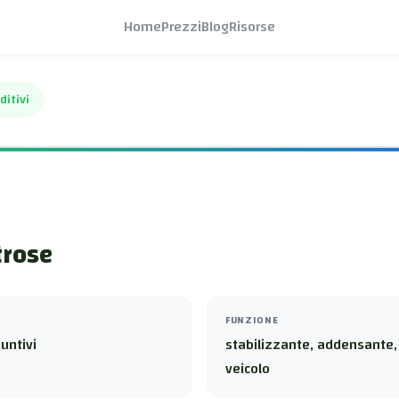
Home
Prezzi
Blog
Risorse
ditivi
trose
FUNZIONE
untivi
stabilizzante, addensante
veicolo