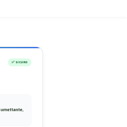
✅
SICURO
, umettante,