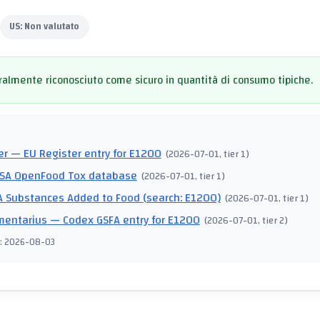
US:
Non valutato
almente riconosciuto come sicuro in quantità di consumo tipiche.
I
er
— EU Register entry for E1200
(
2026-07-01
, tier 1
)
SA OpenFood Tox database
(
2026-07-01
, tier 1
)
 Substances Added to Food (search: E1200)
(
2026-07-01
, tier 1
)
mentarius
— Codex GSFA entry for E1200
(
2026-07-01
, tier 2
)
:
2026-08-03