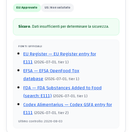
EU:
Approvato
US:
Non valutato
Sicuro
.
Dati insufficienti per determinare la sicurezza.
FONTI UFFICIALI
EU Register
— EU Register entry for
E111
(
2026-07-01
, tier 1
)
EFSA
— EFSA OpenFood Tox
database
(
2026-07-01
, tier 1
)
FDA
— FDA Substances Added to Food
(search: E111)
(
2026-07-01
, tier 1
)
Codex Alimentarius
— Codex GSFA entry for
E111
(
2026-07-01
, tier 2
)
Ultimo controllo
:
2026-08-03