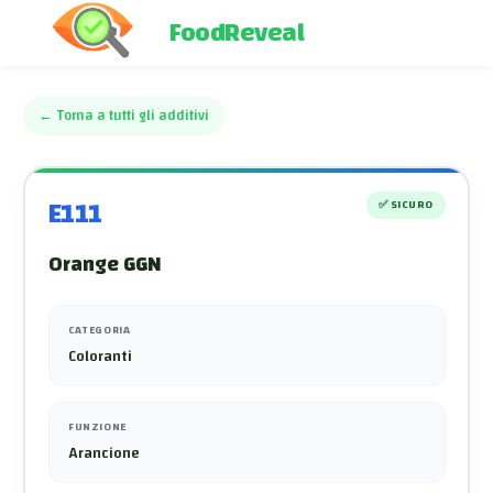
FoodReveal
←
Torna a tutti gli additivi
E111
✅
SICURO
Orange GGN
CATEGORIA
Coloranti
FUNZIONE
Arancione