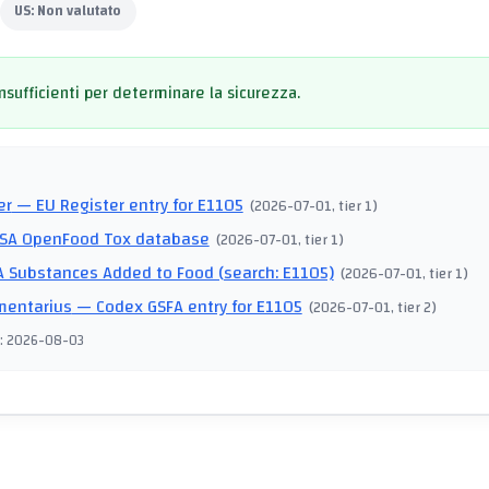
US:
Non valutato
insufficienti per determinare la sicurezza.
I
er
— EU Register entry for E1105
(
2026-07-01
, tier 1
)
SA OpenFood Tox database
(
2026-07-01
, tier 1
)
 Substances Added to Food (search: E1105)
(
2026-07-01
, tier 1
)
mentarius
— Codex GSFA entry for E1105
(
2026-07-01
, tier 2
)
:
2026-08-03