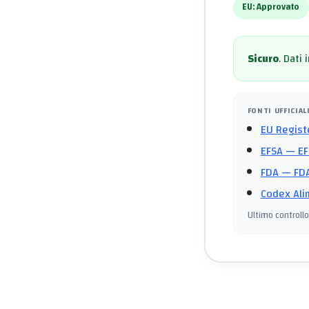
EU:
Approvato
Sicuro
.
Dati 
FONTI UFFICIAL
EU Regist
EFSA
— EF
FDA
— FDA
Codex Ali
Ultimo controllo