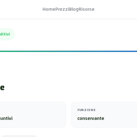
Home
Prezzi
Blog
Risorse
ditivi
e
FUNZIONE
untivi
conservante