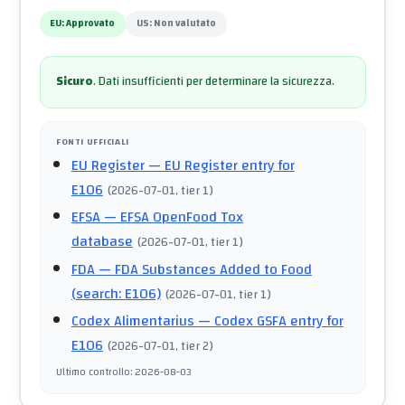
EU:
Approvato
US:
Non valutato
Sicuro
.
Dati insufficienti per determinare la sicurezza.
FONTI UFFICIALI
EU Register
— EU Register entry for
E106
(
2026-07-01
, tier 1
)
EFSA
— EFSA OpenFood Tox
database
(
2026-07-01
, tier 1
)
FDA
— FDA Substances Added to Food
(search: E106)
(
2026-07-01
, tier 1
)
Codex Alimentarius
— Codex GSFA entry for
E106
(
2026-07-01
, tier 2
)
Ultimo controllo
:
2026-08-03