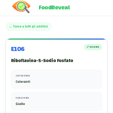
FoodReveal
←
Torna a tutti gli additivi
E106
✅
SICURO
Riboflavina-5-Sodio Fosfato
CATEGORIA
Coloranti
FUNZIONE
Giallo