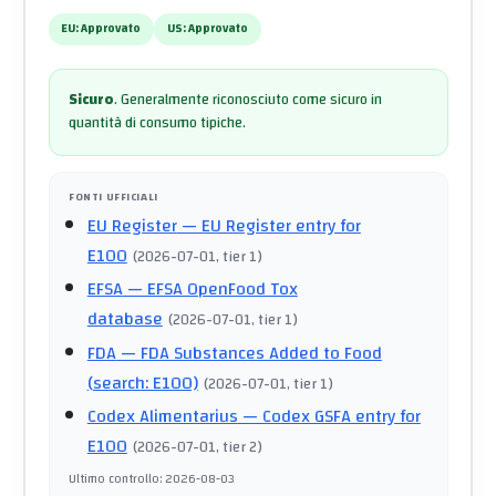
EU:
Approvato
US:
Approvato
Sicuro
.
Generalmente riconosciuto come sicuro in
quantità di consumo tipiche.
FONTI UFFICIALI
EU Register
— EU Register entry for
E100
(
2026-07-01
, tier 1
)
EFSA
— EFSA OpenFood Tox
database
(
2026-07-01
, tier 1
)
FDA
— FDA Substances Added to Food
(search: E100)
(
2026-07-01
, tier 1
)
Codex Alimentarius
— Codex GSFA entry for
E100
(
2026-07-01
, tier 2
)
Ultimo controllo
:
2026-08-03