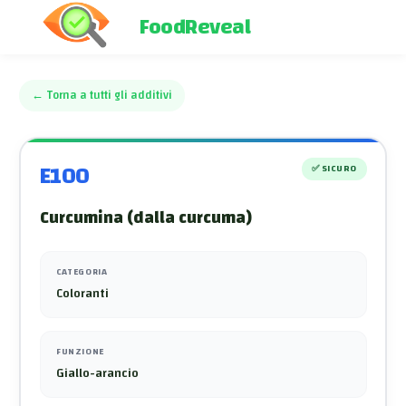
FoodReveal
←
Torna a tutti gli additivi
E100
✅
SICURO
Curcumina (dalla curcuma)
CATEGORIA
Coloranti
FUNZIONE
Giallo-arancio