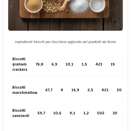
Ingredienti freschi per Zucchero aggiunto nei prodotti da forno.
Biscotti
graham
76,8
6,9
10,1
1,5
423
15
4
crackers
Biscotti
67,7
4
16,9
2,5
421
20
marshmallow
Biscotti
59,7
10,6
9,1
1,2
502
30
3
savoiardi