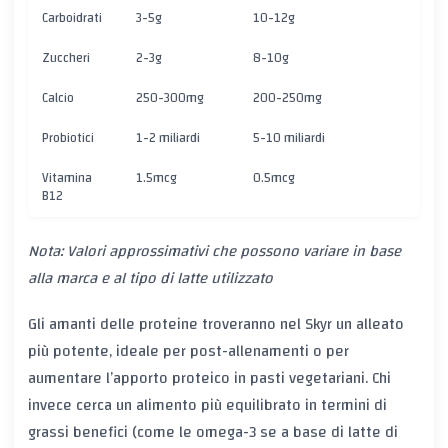
Carboidrati
3-5g
10-12g
Zuccheri
2-3g
8-10g
Calcio
250-300mg
200-250mg
Probiotici
1-2 miliardi
5-10 miliardi
Vitamina
1.5mcg
0.5mcg
B12
Nota: Valori approssimativi che possono variare in base
alla marca e al tipo di latte utilizzato
Gli amanti delle
proteine
troveranno nel Skyr un alleato
più potente, ideale per post-allenamenti o per
aumentare l’apporto proteico in pasti vegetariani. Chi
invece cerca un alimento più
equilibrato
in termini di
grassi benefici (come le omega-3 se a base di latte di