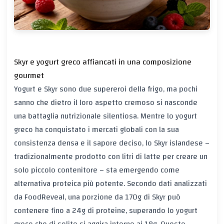
Skyr e yogurt greco affiancati in una composizione
gourmet
Yogurt e Skyr sono due supereroi della frigo, ma pochi
sanno che dietro il loro aspetto cremoso si nasconde
una battaglia nutrizionale silentiosa. Mentre lo yogurt
greco ha conquistato i mercati globali con la sua
consistenza densa e il sapore deciso, lo Skyr islandese –
tradizionalmente prodotto con litri di latte per creare un
solo piccolo contenitore – sta emergendo come
alternativa proteica più potente. Secondo dati analizzati
da FoodReveal, una porzione da 170g di Skyr può
contenere fino a 24g di proteine, superando lo yogurt
greco che di solito si aggira intorno ai 18g. Questo