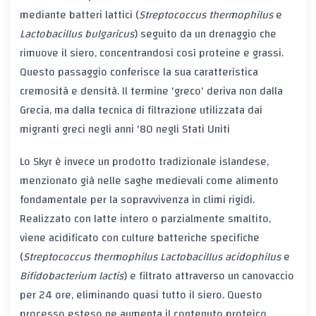
mediante batteri lattici (
Streptococcus thermophilus
e
Lactobacillus bulgaricus
) seguito da un drenaggio che
rimuove il siero, concentrandosi così proteine e grassi.
Questo passaggio conferisce la sua caratteristica
cremosità e densità. Il termine 'greco' deriva non dalla
Grecia, ma dalla tecnica di filtrazione utilizzata dai
migranti greci negli anni '80 negli Stati Uniti
Lo
Skyr
è invece un prodotto tradizionale islandese,
menzionato già nelle saghe medievali come alimento
fondamentale per la sopravvivenza in climi rigidi.
Realizzato con latte intero o parzialmente smaltito,
viene acidificato con culture batteriche specifiche
(
Streptococcus thermophilus
Lactobacillus acidophilus
e
Bifidobacterium lactis
) e filtrato attraverso un canovaccio
per 24 ore, eliminando quasi tutto il siero. Questo
processo esteso ne aumenta il contenuto proteico,