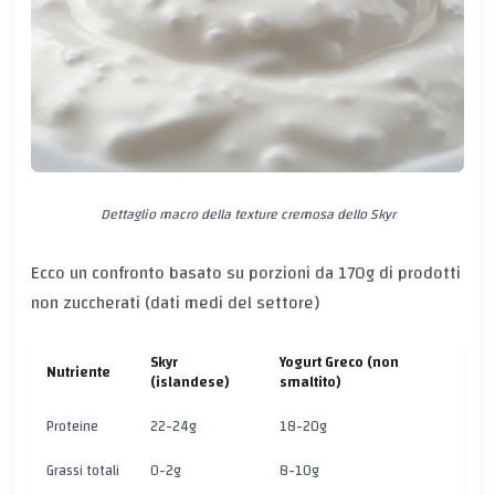
Dettaglio macro della texture cremosa dello Skyr
Ecco un confronto basato su porzioni da 170g di prodotti
non zuccherati (dati medi del settore)
Skyr
Yogurt Greco (non
Nutriente
(islandese)
smaltito)
Proteine
22-24g
18-20g
Grassi totali
0-2g
8-10g