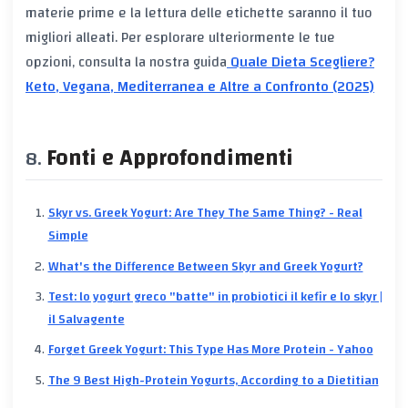
materie prime e la lettura delle etichette saranno il tuo
migliori alleati. Per esplorare ulteriormente le tue
opzioni, consulta la nostra guida
Quale Dieta Scegliere?
Keto, Vegana, Mediterranea e Altre a Confronto (2025)
Fonti e Approfondimenti
Skyr vs. Greek Yogurt: Are They The Same Thing? - Real
Simple
What's the Difference Between Skyr and Greek Yogurt?
Test: lo yogurt greco "batte" in probiotici il kefir e lo skyr |
il Salvagente
Forget Greek Yogurt: This Type Has More Protein - Yahoo
The 9 Best High-Protein Yogurts, According to a Dietitian