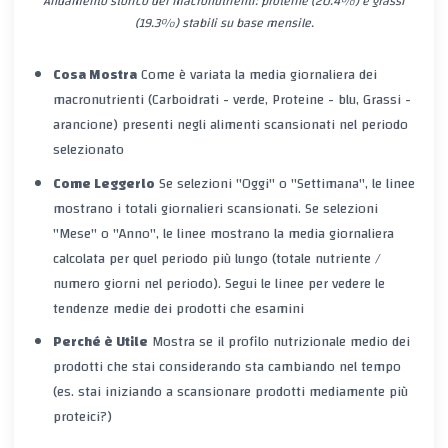
Andamento storico dei macronutrienti: proteine (20.4%) e grassi
(19.3%) stabili su base mensile.
Cosa Mostra
Come è variata la
media giornaliera
dei
macronutrienti (Carboidrati - verde, Proteine - blu, Grassi -
arancione) presenti negli alimenti
scansionati
nel periodo
selezionato
Come Leggerlo
Se selezioni "Oggi" o "Settimana", le linee
mostrano i
totali giornalieri
scansionati. Se selezioni
"Mese" o "Anno", le linee mostrano la
media giornaliera
calcolata per quel periodo più lungo (totale nutriente /
numero giorni nel periodo). Segui le linee per vedere le
tendenze medie dei prodotti che esamini
Perché è Utile
Mostra se il profilo nutrizionale medio dei
prodotti che stai considerando sta cambiando nel tempo
(es. stai iniziando a scansionare prodotti mediamente più
proteici?)