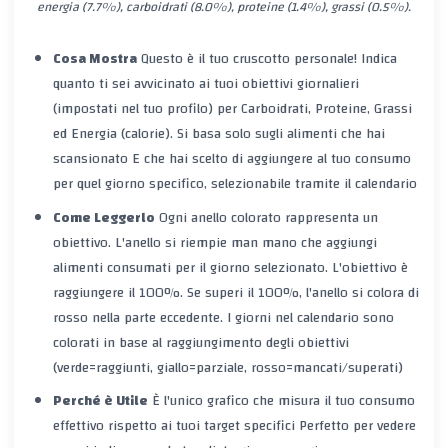
energia (7.7%), carboidrati (8.0%), proteine (1.4%), grassi (0.5%).
Cosa Mostra
Questo è il tuo cruscotto personale! Indica
quanto ti sei avvicinato ai tuoi
obiettivi giornalieri
(impostati nel tuo profilo) per Carboidrati, Proteine, Grassi
ed Energia (calorie). Si basa
solo sugli alimenti che hai
scansionato E che hai scelto di aggiungere al tuo consumo
per quel giorno specifico, selezionabile tramite il calendario
Come Leggerlo
Ogni anello colorato rappresenta un
obiettivo. L'anello si riempie man mano che aggiungi
alimenti consumati per il giorno selezionato. L'obiettivo è
raggiungere il 100%. Se superi il 100%, l'anello si colora di
rosso nella parte eccedente. I giorni nel calendario sono
colorati in base al raggiungimento degli obiettivi
(verde=raggiunti, giallo=parziale, rosso=mancati/superati)
Perché è Utile
È l'unico grafico che misura il tuo
consumo
effettivo
rispetto ai
tuoi target specifici
Perfetto per vedere