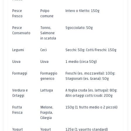
Pesce
Polpo
Intero o filetto: 150g
Fresco
comune
Pesce
Tonno,
Sgocciolato: 50g
Conservato
Salmone
in scatola
Legumi
Ceci
Secchi: 50g; Cotti/Freschi: 150g
Uova
Uova
1 medio (circa 50g)
Formaggi
Formaggio
Freschi (es. mozzarella): 100g;
generico
Stagionati (es. Grana): 50g
Verdura e
Lattuga
A foglia cruda (es. lattuga): 80g;
Ortaggi
Altri ortaggi cotti/crudi: 200g
Frutta
Melone,
150g (1 frutto medio o 2 piccoli)
Fresca
Fragola,
Ciliegia
Yogurt
Yogurt
125g (1 vasetto standard)