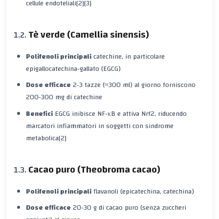
cellule endoteliali[2][3]
Tè verde (Camellia sinensis)
Polifenoli principali
catechine, in particolare
epigallocatechina‑gallato (EGCG)
Dose efficace
2‑3 tazze (≈300 ml) al giorno forniscono
200‑300 mg di catechine
Benefici
EGCG inibisce NF‑κB e attiva Nrf2, riducendo
marcatori infiammatori in soggetti con sindrome
metabolica[2]
Cacao puro (Theobroma cacao)
Polifenoli principali
flavanoli (epicatechina, catechina)
Dose efficace
20‑30 g di cacao puro (senza zuccheri