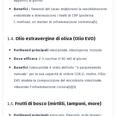
aggiunti) al giorno
Benefici
i flavanoli del cacao migliorano la vasodilatazione
endoteliale e diminuiscono i livelli di CRP (proteina
C‑reattiva), un marker di infiammazione sistemica[5]
Olio extravergine di oliva (Olio EVO)
Polifenoli principali
oleocantale, oleuropeina, tirosolo
Dose efficace
2‑3 cucchiai (≈30 ml) al giorno
Benefici
l’oleocantale è stato definito “il paracetamolo
naturale” per la sua capacità di inibire COX‑2; inoltre, l’Olio
EVO modula la composizione del microbiota intestinale,
riducendo l’infiammazione cronica[5][3]
Frutti di bosco (mirtilli, lamponi, more)
Polifenoli principali
antociani, flavonoli, acidi fenolici