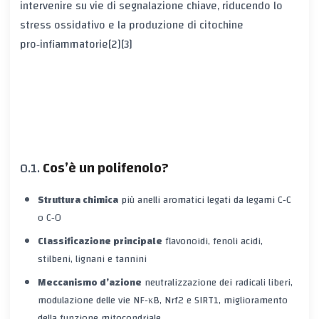
intervenire su vie di segnalazione chiave, riducendo lo
stress ossidativo e la produzione di citochine
pro‑infiammatorie[2][3]
Cos’è un polifenolo?
Struttura chimica
più anelli aromatici legati da legami C‑C
o C‑O
Classificazione principale
flavonoidi, fenoli acidi,
stilbeni, lignani e tannini
Meccanismo d’azione
neutralizzazione dei radicali liberi,
modulazione delle vie NF‑κB, Nrf2 e SIRT1, miglioramento
della funzione mitocondriale