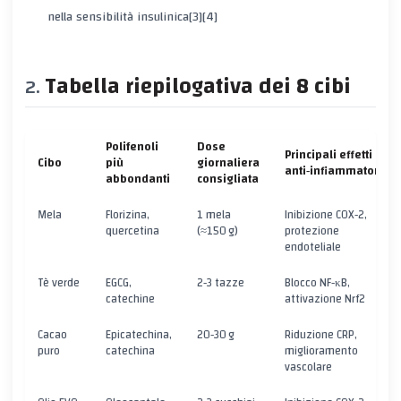
nella sensibilità insulinica[3][4]
Tabella riepilogativa dei 8 cibi
Polifenoli
Dose
Principali effetti
Cibo
più
giornaliera
anti‑infiammatori
abbondanti
consigliata
Mela
Florizina,
1 mela
Inibizione COX‑2,
quercetina
(≈150 g)
protezione
endoteliale
Tè verde
EGCG,
2‑3 tazze
Blocco NF‑κB,
catechine
attivazione Nrf2
Cacao
Epicatechina,
20‑30 g
Riduzione CRP,
puro
catechina
miglioramento
vascolare