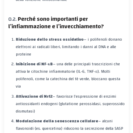
Perché sono importanti per
l’infiammazione e l’invecchiamento?
Riduzione dello stress ossidativo
– i polifenoli donano
elettroni ai radicali liberi, limitando i danni al DNA e alle
proteine
Inibizione di NF‑κB
– una delle principali trascrizioni che
attiva le citochine infiammatorie (IL‑6, TNF‑α). Molti
polifenoli, come la catechina del tè verde, bloccano questa
via
Attivazione di Nrf2
– favorisce l’espressione di enzimi
antiossidanti endogeni (glutatione perossidasi, superossido
dismutasi)
Modulazione della senescenza cellulare
– alcuni
flavonoidi (es. quercetina) riducono la secrezione della SASP