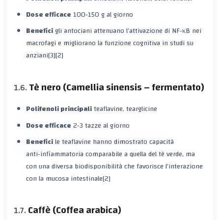
Dose efficace
100‑150 g al giorno
Benefici
gli antociani attenuano l’attivazione di NF‑κB nei
macrofagi e migliorano la funzione cognitiva in studi su
anziani[3][2]
Tè nero (Camellia sinensis – fermentato)
Polifenoli principali
teaflavine, tearglicine
Dose efficace
2‑3 tazze al giorno
Benefici
le teaflavine hanno dimostrato capacità
anti‑infiammatoria comparabile a quella del tè verde, ma
con una diversa biodisponibilità che favorisce l’interazione
con la mucosa intestinale[2]
Caffè (Coffea arabica)