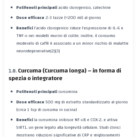
Polifenoli principali
acido clorogenico, catechine
Dose efficace
2‑3 tazze (≈200 ml) al giorno
Benefici
l’acido clorogenico riduce l’espressione di IL‑6 e
TNF‑α nei modelli murini di colite; inoltre, il consumo
moderato di caffè è associato a un minor rischio di malattie
neurodegenerative[2][3]
Curcuma (Curcuma longa) – in forma di
spezia o integratore
Polifenoli principali
curcumina
Dose efficace
500 mg di estratto standardizzato al giorno
(circa 1 tsp di curcuma in cucina)
Benefici
la curcumina inibisce NF‑κB e COX‑2, e attiva
SIRT1, un gene legato alla longevità cellulare. Studi clinici
mostrano riduzioni significative di CRP e miglioramenti