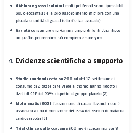
Abbinare grassi salutari
molti polifenoli sono liposolubili
(es. oleocantale) e la loro assorbimento migliora con una
piccola quantità di grassi (olio d’oliva, avocado)
Varietà
consumare una gamma ampia di fonti garantisce
un profilo polifenolico più completo e sinergico
Evidenze scientifiche a supporto
Studio randomizzato su 200 adulti
12 settimane di
consumo di 2 tazze di tè verde al giorno hanno ridotto i
livelli di CRP del 23% rispetto al gruppo placebo[2]
Meta‑analisi 2021
l’assunzione di cacao flavanol‑ricco è
associata a una diminuzione del 15% del rischio di malattie
cardiovascolari[5]
Trial clinico sulla curcuma
500 mg di curcumina per 8