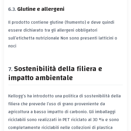
Glutine e allergeni
Il prodotto contiene
glutine
(frumento) e deve quindi
essere dichiarato tra gli
allergeni
obbligatori
sull’
etichetta nutrizionale
Non sono presenti latticini o
noci
Sostenibilità della filiera e
impatto ambientale
Kellogg’s ha introdotto una politica di
sostenibilità della
filiera
che prevede l’uso di grano proveniente da
agricoltura a basso impatto di carbonio. Gli
imballaggi
riciclabili
sono realizzati in PET riciclato al 30 % e sono
completamente riciclabili nelle collezioni di plastica