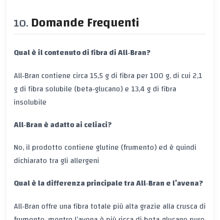
Domande Frequenti
Qual è il contenuto di fibra di All‑Bran?
All‑Bran contiene circa 15,5 g di fibra per 100 g, di cui 2,1
g di fibra solubile (beta‑glucano) e 13,4 g di fibra
insolubile
All‑Bran è adatto ai celiaci?
No, il prodotto contiene
glutine
(frumento) ed è quindi
dichiarato tra gli
allergeni
Qual è la differenza principale tra All‑Bran e l’avena?
All‑Bran offre una fibra totale più alta grazie alla crusca di
frumento, mentre l’avena è più ricca di
beta‑glucano
puro.