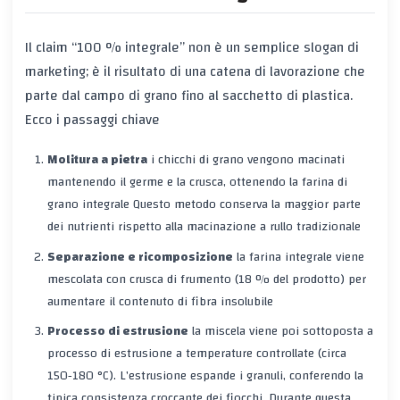
Il claim “100 % integrale” non è un semplice slogan di
marketing; è il risultato di una catena di lavorazione che
parte dal campo di grano fino al sacchetto di plastica.
Ecco i passaggi chiave
Molitura a pietra
i chicchi di grano vengono macinati
mantenendo il germe e la crusca, ottenendo la
farina di
grano integrale
Questo metodo conserva la maggior parte
dei nutrienti rispetto alla macinazione a rullo tradizionale
Separazione e ricomposizione
la farina integrale viene
mescolata con crusca di frumento (18 % del prodotto) per
aumentare il contenuto di fibra insolubile
Processo di estrusione
la miscela viene poi sottoposta a
processo di estrusione
a temperature controllate (circa
150‑180 °C). L’estrusione espande i granuli, conferendo la
tipica consistenza croccante dei fiocchi. Durante questa