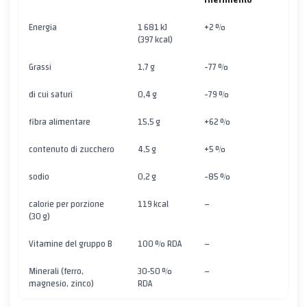
riferimento
Energia
1 681 kJ
+2 %
(397 kcal)
Grassi
1,7 g
-77 %
di cui saturi
0,4 g
-79 %
fibra alimentare
15,5 g
+62 %
contenuto di zucchero
4,5 g
+5 %
sodio
0,2 g
-85 %
calorie per porzione
119 kcal
–
(30 g)
Vitamine del gruppo B
100 % RDA
–
Minerali (ferro,
30‑50 %
–
magnesio, zinco)
RDA