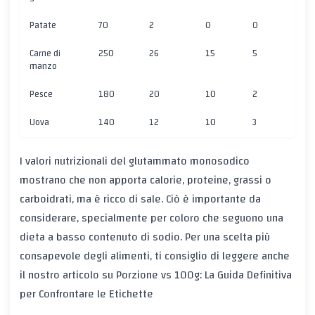
Patate
70
2
0
0
17,
Carne di
250
26
15
5
0
manzo
Pesce
180
20
10
2
0
Uova
140
12
10
3
0,7
I valori nutrizionali del glutammato monosodico
mostrano che non apporta calorie, proteine, grassi o
carboidrati, ma è ricco di sale. Ciò è importante da
considerare, specialmente per coloro che seguono una
dieta a basso contenuto di sodio. Per una scelta più
consapevole degli alimenti, ti consiglio di leggere anche
il nostro articolo su
Porzione vs 100g: La Guida Definitiva
per Confrontare le Etichette