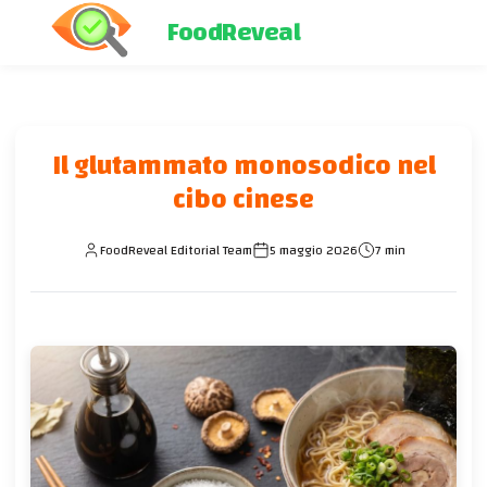
FoodReveal
Il glutammato monosodico nel
cibo cinese
FoodReveal Editorial Team
5 maggio 2026
7 min