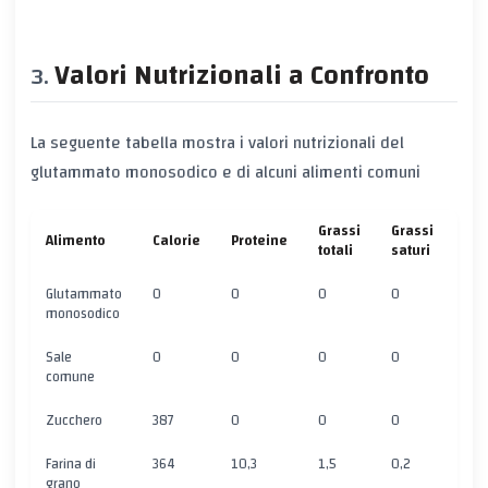
Valori Nutrizionali a Confronto
La seguente tabella mostra i valori nutrizionali del
glutammato monosodico e di alcuni alimenti comuni
Grassi
Grassi
Alimento
Calorie
Proteine
Car
totali
saturi
Glutammato
0
0
0
0
0
monosodico
Sale
0
0
0
0
0
comune
Zucchero
387
0
0
0
99,
Farina di
364
10,3
1,5
0,2
70,
grano