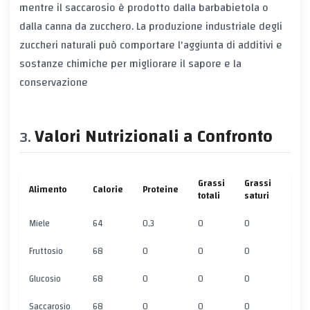
mentre il saccarosio è prodotto dalla barbabietola o
dalla canna da zucchero. La produzione industriale degli
zuccheri naturali può comportare l'aggiunta di additivi e
sostanze chimiche per migliorare il sapore e la
conservazione
Valori Nutrizionali a Confronto
Grassi
Grassi
Alimento
Calorie
Proteine
Carb
totali
saturi
Miele
64
0,3
0
0
17,2
Fruttosio
68
0
0
0
17,9
Glucosio
68
0
0
0
17,9
Saccarosio
68
0
0
0
17,9