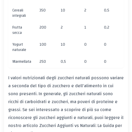
Cereali
350
10
2
0,5
70
integrali
Frutta
200
2
1
0,2
40
secca
Yogurt
100
10
0
0
10
naturale
Marmellata
250
0,5
0
0
60
I valori nutrizionali degli zuccheri naturali possono variare
a seconda del tipo di zucchero e dell'alimento in cui
sono presenti. In generale, gli zuccheri naturali sono
ricchi di carboidrati e zuccheri, ma poveri di proteine e
grassi. Se sei interessato a scoprire di più su come
riconoscere gli zuccheri aggiunti e naturali, puoi leggere il
nostro articolo
Zuccheri Aggiunti vs Naturali: La Guida per