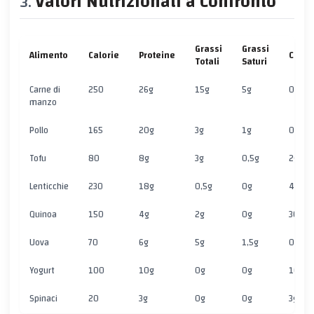
Valori Nutrizionali a Confronto
Grassi
Grassi
Alimento
Calorie
Proteine
Carbo
Totali
Saturi
Carne di
250
26g
15g
5g
0g
manzo
Pollo
165
20g
3g
1g
0g
Tofu
80
8g
3g
0,5g
2g
Lenticchie
230
18g
0,5g
0g
40g
Quinoa
150
4g
2g
0g
30g
Uova
70
6g
5g
1,5g
0g
Yogurt
100
10g
0g
0g
10g
Spinaci
20
3g
0g
0g
3g