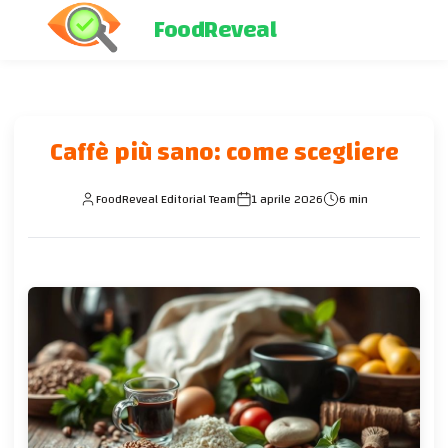
FoodReveal
Caffè più sano: come scegliere
FoodReveal Editorial Team
1 aprile 2026
6 min