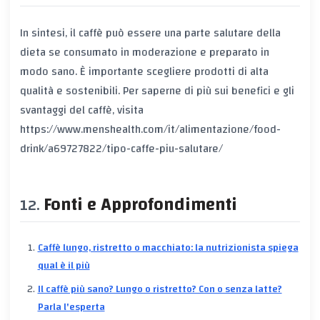
In sintesi, il caffè può essere una parte salutare della
dieta se consumato in moderazione e preparato in
modo sano. È importante scegliere prodotti di alta
qualità e sostenibili. Per saperne di più sui benefici e gli
svantaggi del caffè, visita
https://www.menshealth.com/it/alimentazione/food-
drink/a69727822/tipo-caffe-piu-salutare/
Fonti e Approfondimenti
Caffè lungo, ristretto o macchiato: la nutrizionista spiega
qual è il più
Il caffè più sano? Lungo o ristretto? Con o senza latte?
Parla l'esperta