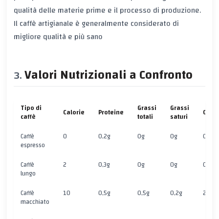
qualità delle materie prime e il processo di produzione.
Il caffè artigianale è generalmente considerato di
migliore qualità e più sano
Valori Nutrizionali a Confronto
Tipo di
Grassi
Grassi
Calorie
Proteine
Carbo
caffè
totali
saturi
Caffè
0
0,2g
0g
0g
0g
espresso
Caffè
2
0,3g
0g
0g
0,5g
lungo
Caffè
10
0,5g
0,5g
0,2g
2g
macchiato