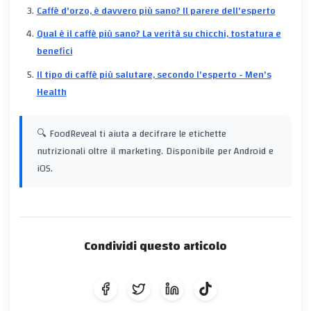
Caffè d'orzo, è davvero più sano? Il parere dell'esperto
Qual è il caffè più sano? La verità su chicchi, tostatura e
benefici
Il tipo di caffè più salutare, secondo l'esperto - Men's
Health
🔍 FoodReveal ti aiuta a decifrare le etichette
nutrizionali oltre il marketing. Disponibile per Android e
iOS.
Condividi questo articolo