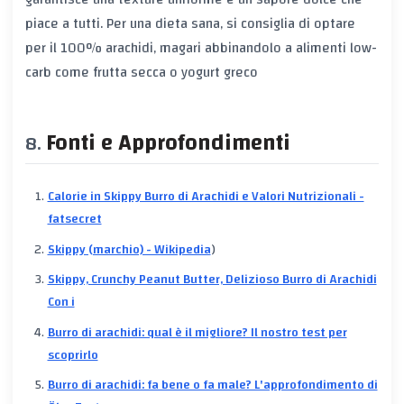
piace a tutti. Per una dieta sana, si consiglia di optare
per il 100% arachidi, magari abbinandolo a alimenti low-
carb come frutta secca o yogurt greco
Fonti e Approfondimenti
Calorie in Skippy Burro di Arachidi e Valori Nutrizionali -
fatsecret
Skippy (marchio) - Wikipedia
)
Skippy, Crunchy Peanut Butter, Delizioso Burro di Arachidi
Con i
Burro di arachidi: qual è il migliore? Il nostro test per
scoprirlo
Burro di arachidi: fa bene o fa male? L'approfondimento di