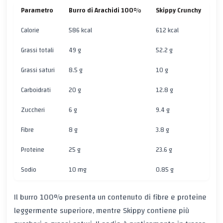
Parametro
Burro di Arachidi 100%
Skippy Crunchy
Calorie
586 kcal
612 kcal
Grassi totali
49 g
52.2 g
Grassi saturi
8.5 g
10 g
Carboidrati
20 g
12.8 g
Zuccheri
6 g
9.4 g
Fibre
8 g
3.8 g
Proteine
25 g
23.6 g
Sodio
10 mg
0.85 g
Il burro 100% presenta un contenuto di fibre e proteine
leggermente superiore, mentre Skippy contiene più