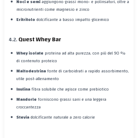
Noci e semi
aggiungono grassi mono‑ e polinsaturi, oltre a
micronutrienti come magnesio e zinco
Eritritolo
dolcificante a basso impatto glicemico
Quest Whey Bar
Whey isolate
proteina ad alta purezza, con più del 90 %
di contenuto proteico
Maltodestrina
fonte di carboidrati a rapido assorbimento,
utile post‑allenamento
Inulina
fibra solubile che agisce come prebiotico
Mandorle
forniscono grassi sani e una leggera
croccantezza
Stevia
dolcificante naturale a zero calorie