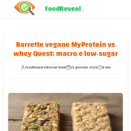
FoodReveal
Barrette vegane MyProtein vs
whey Quest: macro e low‑sugar
FoodReveal Editorial Team
21 gennaio 2026
8 min