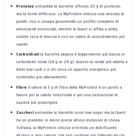
Proteine
entrambe le barrette offrono 20 g di proteine,
ma la fonte differisce. La MyProtein utilizza una miscela di
piselli, riso e canapa
garantendo un profilo completo di
aminoacidi essenziali, mentre la Quest si affida a
whey
isolate
ricca di leucina e con un indice di assorbimento più
rapido
Carboidrati
la barretta vegana è leggermente più bassa in
carboidrati totali (18 g vs 24 g). Questo la rende più adatta a
diete low‑carb o a chi cerca un apporto energetico più
contenuto pre‑allenamento
Fibre
il valore di 5 g di fibra della MyProtein è un punto a
favore per la salute intestinale e per una sensazione di
sazietà più prolungata
Zuccheri
entrambe le barrette sono
low‑sugar
ma la Quest
ha un grammo in meno grazie all’uso esclusivo di stevia.
Tuttavia, la MyProtein utilizza
eritritolo
un dolcificante
alcolico a zero calorie, che può risultare più tollerato da chi