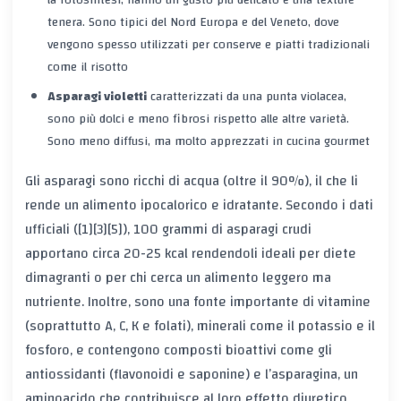
la fotosintesi, hanno un gusto più delicato e una texture
tenera. Sono tipici del Nord Europa e del Veneto, dove
vengono spesso utilizzati per conserve e piatti tradizionali
come il risotto
Asparagi violetti
caratterizzati da una punta violacea,
sono più dolci e meno fibrosi rispetto alle altre varietà.
Sono meno diffusi, ma molto apprezzati in cucina gourmet
Gli asparagi sono ricchi di acqua (oltre il 90%), il che li
rende un alimento ipocalorico e idratante. Secondo i dati
ufficiali ([1][3][5]), 100 grammi di asparagi crudi
apportano circa
20-25 kcal
rendendoli ideali per diete
dimagranti o per chi cerca un alimento leggero ma
nutriente. Inoltre, sono una fonte importante di vitamine
(soprattutto A, C, K e folati), minerali come il potassio e il
fosforo, e contengono composti bioattivi come gli
antiossidanti (flavonoidi e saponine) e l’asparagina, un
aminoacido che contribuisce al loro effetto diuretico