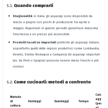
Quando comprarli
Stagionalità
in Italia, gli asparagi sono disponibili da
marzo a giugno
con picchi di produzione tra aprile e
maggio. Acquistarli in questo periodo garantisce massima
freschezza e un prezzo più accessibile
Prodotti locali vs importati
preferite gli asparagi italiani,
soprattutto quelli delle regioni produttrici come
Lombardia,
Veneto, Emilia-Romagna e Campania
Gli asparagi importati
(es. da Perù o Spagna) possono essere meno freschi e più
costosi
Come cucinarli: metodi a confronto
Calorie
Metodo
aggiunt
di
Vantaggi
Svantaggi
Tempo
(per 10
cottura
g)