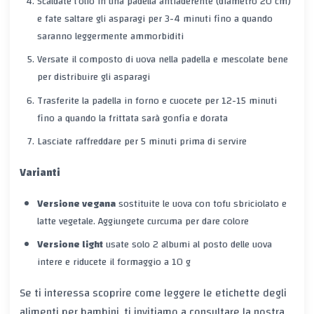
Scaldate l’olio in una padella antiaderente (diametro 20 cm)
e fate saltare gli asparagi per
3-4 minuti
fino a quando
saranno leggermente ammorbiditi
Versate il composto di uova nella padella e mescolate bene
per distribuire gli asparagi
Trasferite la padella in forno e cuocete per
12-15 minuti
fino a quando la frittata sarà gonfia e dorata
Lasciate raffreddare per 5 minuti prima di servire
Varianti
Versione vegana
sostituite le uova con
tofu sbriciolato
e
latte vegetale. Aggiungete
curcuma
per dare colore
Versione light
usate solo
2 albumi
al posto delle uova
intere e riducete il formaggio a 10 g
Se ti interessa scoprire come leggere le etichette degli
alimenti per bambini, ti invitiamo a consultare la nostra