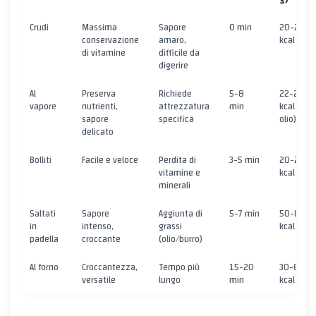
Crudi
Massima
Sapore
0 min
20-25
conservazione
amaro,
kcal
di vitamine
difficile da
digerire
Al
Preserva
Richiede
5-8
22-27
vapore
nutrienti,
attrezzatura
min
kcal (con
sapore
specifica
olio)
delicato
Bolliti
Facile e veloce
Perdita di
3-5 min
20-24
vitamine e
kcal
minerali
Saltati
Sapore
Aggiunta di
5-7 min
50-80
in
intenso,
grassi
kcal
padella
croccante
(olio/burro)
Al forno
Croccantezza,
Tempo più
15-20
30-60
versatile
lungo
min
kcal