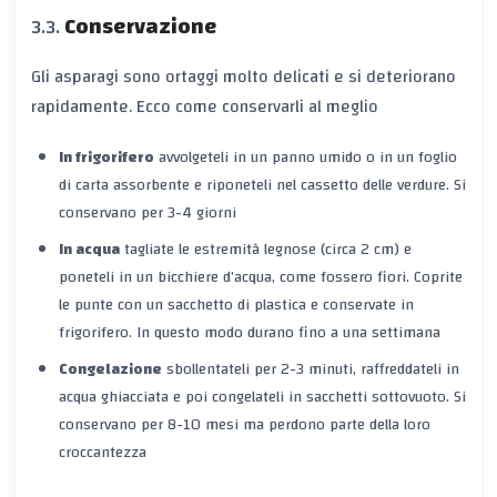
Conservazione
Gli asparagi sono ortaggi molto delicati e si deteriorano
rapidamente. Ecco come conservarli al meglio
In frigorifero
avvolgeteli in un panno umido o in un foglio
di carta assorbente e riponeteli nel cassetto delle verdure. Si
conservano per
3-4 giorni
In acqua
tagliate le estremità legnose (circa 2 cm) e
poneteli in un bicchiere d’acqua, come fossero fiori. Coprite
le punte con un sacchetto di plastica e conservate in
frigorifero. In questo modo durano fino a
una settimana
Congelazione
sbollentateli per 2-3 minuti, raffreddateli in
acqua ghiacciata e poi congelateli in sacchetti sottovuoto. Si
conservano per
8-10 mesi
ma perdono parte della loro
croccantezza