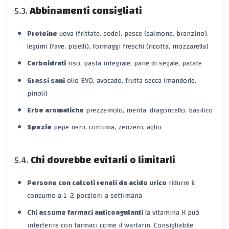
Abbinamenti consigliati
Proteine
uova (frittate, sode), pesce (salmone, branzino),
legumi (fave, piselli), formaggi freschi (ricotta, mozzarella)
Carboidrati
riso, pasta integrale, pane di segale, patate
Grassi sani
olio EVO, avocado, frutta secca (mandorle,
pinoli)
Erbe aromatiche
prezzemolo, menta, dragoncello, basilico
Spezie
pepe nero, curcuma, zenzero, aglio
Chi dovrebbe evitarli o limitarli
Persone con calcoli renali da acido urico
ridurre il
consumo a 1-2 porzioni a settimana
Chi assume farmaci anticoagulanti
la vitamina K può
interferire con farmaci come il warfarin. Consigliabile