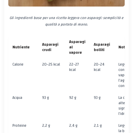
Gli ingredienti base per una ricetta leggera con asparagi: semplicità e
qualità a portata di mano.
Asparagi
Asparagi
Asparagi
Nutriente
al
Note
crudi
bolliti
vapore
Calorie
20-25 kcal
22-27
20-24
Leggero
kcal
kcal
con la co
vapore p
l’aggiunt
condime
Acqua
93 g
92 g
93 g
La cottu
altera
signific
l’idrataz
Proteine
2,2 g
2,4 g
2,1 g
Leggero 
la bollit