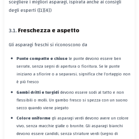
scegliere i migliori asparagi, ispirata anche ai consigli
degli esperti ([1][4])
Freschezza e aspetto
Gli asparagi freschi si riconoscono da
Punte compatte e chiuse
le punte devono essere ben
serrate, senza segni di apertura o fioritura. Se le punte
iniziano a sfiorire o a separarsi, significa che l’ortaggio non
è più fresco
Gambi dritti e turgidi
devono essere sodi al tatto e non
flessibili o molli. Un gambo fresco si spezza con un suono
secco quando viene piegato
Colore uniforme
gli asparagi verdi devono avere un colore
vivo, senza macchie gialle o brunite. Gli asparagi bianchi
devono essere candidi, senza striature verdi (segno di