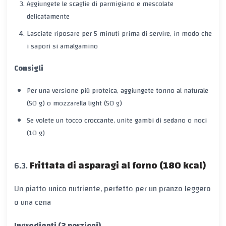
Aggiungete le scaglie di parmigiano e mescolate
delicatamente
Lasciate riposare per
5 minuti
prima di servire, in modo che
i sapori si amalgamino
Consigli
Per una versione più proteica, aggiungete
tonno al naturale
(50 g) o
mozzarella light
(50 g)
Se volete un tocco croccante, unite
gambi di sedano
o
noci
(10 g)
Frittata di asparagi al forno (180 kcal)
Un piatto unico nutriente, perfetto per un pranzo leggero
o una cena
Ingredienti (2 porzioni)