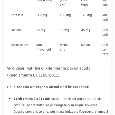
(26% VNR)
(22%
(17%
significa
VNR)
VNR)
bollitura
Potassio
202 mg
190 mg
170 mg
Riduzion
cottura 
Fosforo
52 mg
50 mg
45 mg
Stabile a
cottura
Antiossidanti
Alto
Medio-
Medio
La bollit
(flavonoidi)
alto
compost
termolab
VNR: Valori Nutritivi di Riferimento per un adulto
(Regolamento UE 1169/2011)
Dalla tabella emergono alcuni dati interessanti
La vitamina C e i folati
sono i nutrienti più sensibili alla
cottura, soprattutto se prolungata o in acqua bollente.
Questo suggerisce che, per massimizzare l’apporto di questi