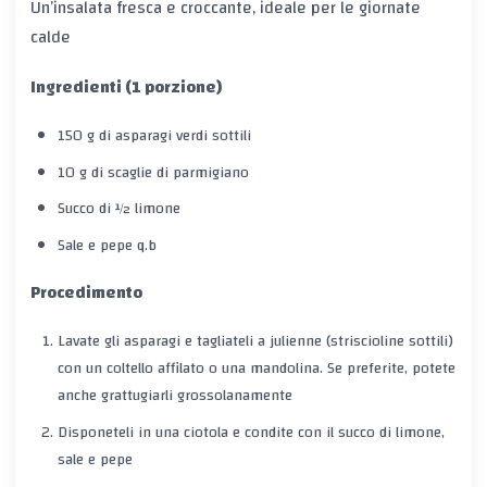
Un’insalata fresca e croccante, ideale per le giornate
calde
Ingredienti (1 porzione)
150 g di asparagi verdi sottili
10 g di scaglie di parmigiano
Succo di ½ limone
Sale e pepe q.b
Procedimento
Lavate gli asparagi e tagliateli
a julienne
(striscioline sottili)
con un coltello affilato o una mandolina. Se preferite, potete
anche grattugiarli grossolanamente
Disponeteli in una ciotola e condite con il succo di limone,
sale e pepe