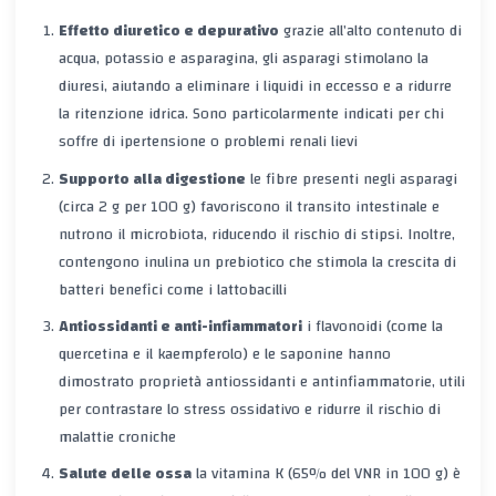
Effetto diuretico e depurativo
grazie all’alto contenuto di
acqua, potassio e asparagina, gli asparagi stimolano la
diuresi, aiutando a eliminare i liquidi in eccesso e a ridurre
la ritenzione idrica. Sono particolarmente indicati per chi
soffre di ipertensione o problemi renali lievi
Supporto alla digestione
le fibre presenti negli asparagi
(circa 2 g per 100 g) favoriscono il transito intestinale e
nutrono il microbiota, riducendo il rischio di stipsi. Inoltre,
contengono
inulina
un prebiotico che stimola la crescita di
batteri benefici come i lattobacilli
Antiossidanti e anti-infiammatori
i flavonoidi (come la
quercetina e il kaempferolo) e le saponine hanno
dimostrato proprietà antiossidanti e antinfiammatorie, utili
per contrastare lo stress ossidativo e ridurre il rischio di
malattie croniche
Salute delle ossa
la vitamina K (65% del VNR in 100 g) è