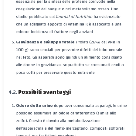
essenziale per la sintesi delle proteine coinvolte nella
coagulazione del sangue e nel metabolismo osseo. Uno
studio pubblicato sul
Journal of Nutrition
ha evidenziato
che un adeguato apporto di vitamina K è associato a una
minore incidenza di fratture negli anziani
Gravidanza e sviluppo fetale
i folati (26% del VNR in
100 g) sono cruciali per prevenire difetti del tubo neurale
nel feto. Gli asparagi sono quindi un alimento consigliato
alle donne in gravidanza, soprattutto se consumati crudi o
poco cotti per preservare questo nutriente
Possibili svantaggi
Odore delle urine
dopo aver consumato asparagi, le urine
possono assumere un odore caratteristico (simile allo
zolfo). Questo è dovuto alla metabolizzazione
dell’asparagina e del metil-mercaptano, composti solforati
innocui, ma fastidiosi per alcuni