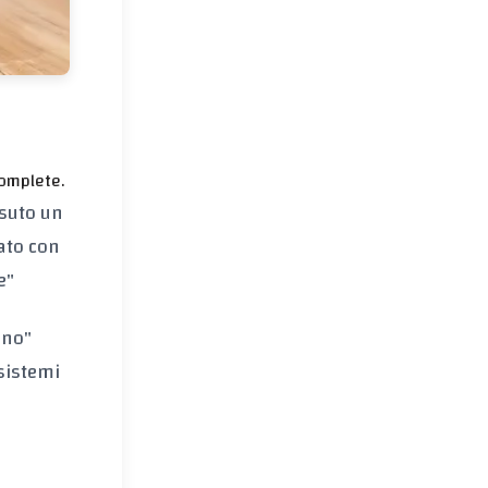
complete.
ssuto un
tato con
e"
ano"
 sistemi