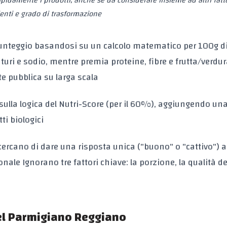
apidamente i prodotti, anche se da considerare insieme ad altri fatt
enti e grado di trasformazione
unteggio basandosi su un calcolo matematico per 100g d
aturi e sodio, mentre premia proteine, fibre e frutta/verdur
te pubblica su larga scala
sulla logica del Nutri-Score (per il 60%), aggiungendo un
ti biologici
ercano di dare una risposta unica ("buono" o "cattivo") 
onale
Ignorano tre fattori chiave: la porzione, la qualità de
del Parmigiano Reggiano