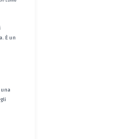
ori come
i
a. È un
a
a una
gli