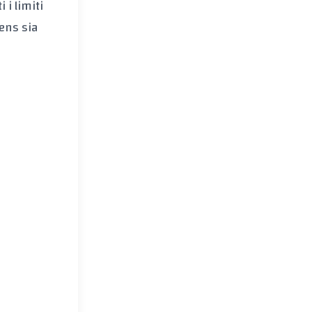
 i limiti
ens
sia