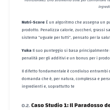
nutrizionale). Uno strumento utile per confrontare r
ingredi
Nutri-Score
È un algoritmo che assegna un p
prodotto. Penalizza calorie, zuccheri, grassi s
sistema "uguale per tutti", pensato per la salu
Yuka
Il suo punteggio si basa principalmente 
penalità per gli additivi e un bonus per i prodot
Il difetto fondamentale è condiviso
entrambi c
domanda che è, per natura, complessa e pers
ingredienti e, soprattutto
te
Caso Studio 1: Il Paradosso 